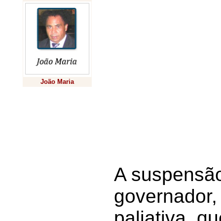
Estadual do Pla
Geral, Cássio Tan
plenário da Cas
suspendeu por t
licitação que, no
João Maria
empresa para ad
pagaria, num con
Previsão
para a empresa v
A suspensão
governador,
paliativa, q