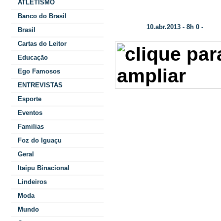
ATLETISMO
Oposição entra na Justiça para obter m
Banco do Brasil
10.abr.2013 - 8h 0 -
Data/Hora:
Categ
Brasil
Cartas do Leitor
Educação
Ego Famosos
ENTREVISTAS
elaboração do p
Esporte
que renderia um 
Eventos
Familias
Foz do Iguaçu
Kely Bezerra – A
Geral
bancada de opos
Itaipu Binacional
Legislativa do 
Lindeiros
Moda
na Justiça, nesta
Mundo
para obter mais 