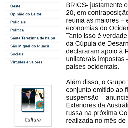
BRICS- justamente o
Oeste
20, em contraposição
Opinião do Leitor
reunia as maiores – 
Policiais
economias do Ociden
Politica
Tanto isso é verdad
Santa Terezinha de Itaipu
da Cúpula de Desar
São Miguel do Iguaçu
declararam apoio à 
Sociais
unilaterais imposta
Virtudes e valores
países ocidentais.
Colunistas
Além disso, o Grupo
conjunto emitido ao f
suspensão – anuncia
Exteriores da Austrál
russa na próxima Co
realizada no mês de