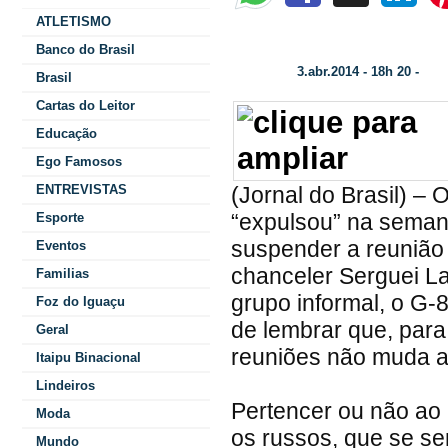
ATLETISMO
O MUNDO PÓS-CRIMÉIA
Banco do Brasil
3.abr.2014 - 18h 20 -
Data/Hora:
Cate
Brasil
Cartas do Leitor
Educação
Ego Famosos
ENTREVISTAS
(Jornal do Brasil) – 
“expulsou” na seman
Esporte
suspender a reunião
Eventos
chanceler Serguei La
Familias
grupo informal, o G-
Foz do Iguaçu
de lembrar que, par
Geral
reuniões não muda a
Itaipu Binacional
Lindeiros
Pertencer ou não ao 
Moda
os russos, que se s
Mundo