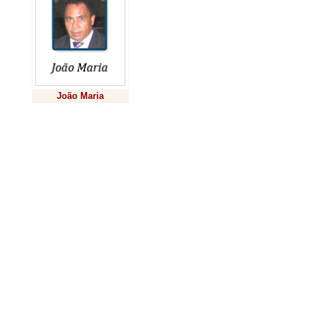
posicionava 
buscar o me
ângulo
espantá
João Maria
Pedrã
Previsão
revelan
cardápi
estava al
frutas naturai
bebedouro, qui
a isso a gra
como se fo