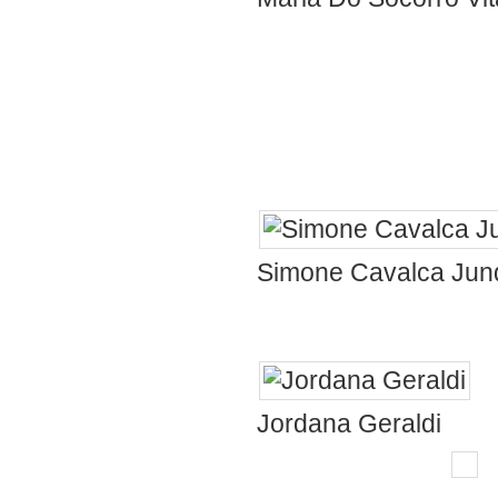
capricho do Pe
carinho e amor
encantador em 
família . Feliz 
Simone Cavalca Junq
Pedrão
Tio
Jordana Geraldi
arrasando!!
