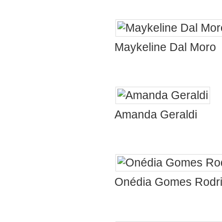
Maykeline Dal Moro
homenagem!!!
Que
Amanda Geraldi
natal a todos aí
Onédia Gomes Rodr
Pedro cavalca 