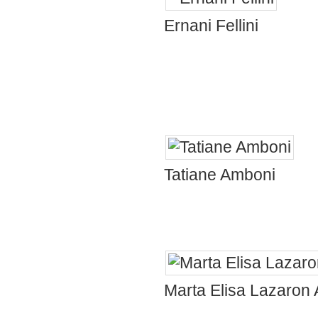
Já ti
Ernani Fellini
capricho do Pe
melhor, comem
Abraço, feliz n
Ped
Tatiane Amboni
capricho, amor
Marta Elisa Lazaron
família um exe