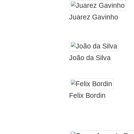
Ped
Juarez Gavinho
caras com mai
Assin
João da Silva
Oi Pe
Felix Bordin
família Um Abr
Família