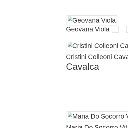
família linda!
Geovana Viola
👏
Cristini Colleoni Cav
Cavalca
... Que
mesmo... Cumpr
E aproveito par
natal pra vcs...
Maria Do Socorro Vit