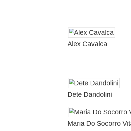
este pedaço do 
Pedrão e Lucia
Que 
Alex Cavalca
ao Pedrao, te
especial para f
feli
Dete Dandolini
Maria Do Socorro Vit