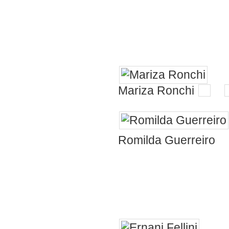
amigo pela mat
cara.....merec
pouco....
Mariza Ronchi
👏
U
Romilda Guerreiro
todas as manhã
proeza da natu
parabéns Pedr