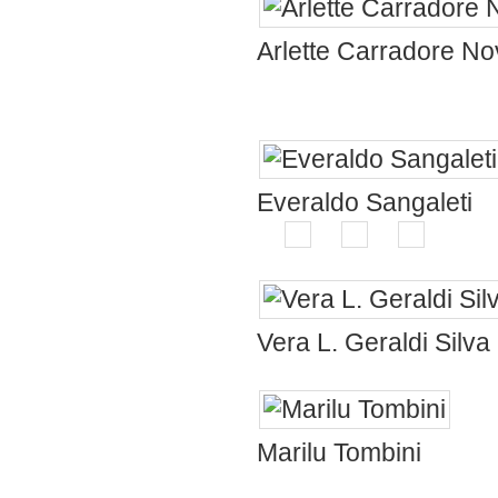
Arlette Carradore Nov
simpático,pes
P
Everaldo Sangaleti
👏
👏
👏
👏
Vera L. Geraldi Silva
Muit
Marilu Tombini
boa