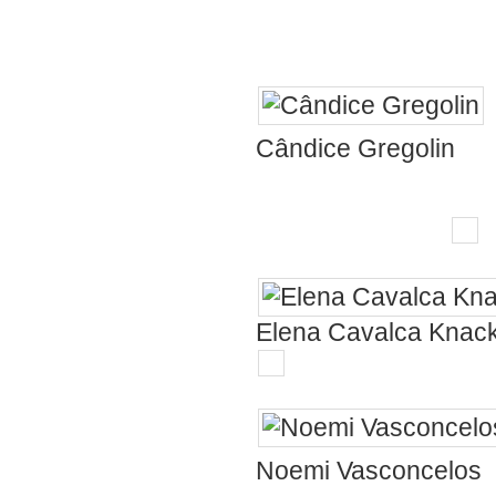
!!!
Ti
Cândice Gregolin
Sempre muito q
de coração!
Elena Cavalca Knac
😍
Noemi Vasconcelos