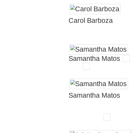
Que 
Carol Barboza
visitar vcs.
Samantha Matos
👏🏻
✨
Se
Samantha Matos
encantadora e 
que faz
😍