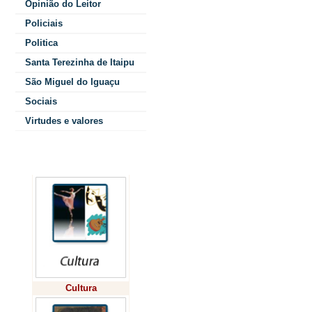
Opinião do Leitor
Policiais
- “Entre pelos 
Politica
não espantá-lo
Santa Terezinha de Itaipu
Pedro Cavalca,
São Miguel do Iguaçu
Sociais
Virtudes e valores
Ao chegar lá, 
foi me dizendo
Colunistas
quisesse espan
parte já tomar
renovaram as 
por aí”.
Cultura
Enquanto e