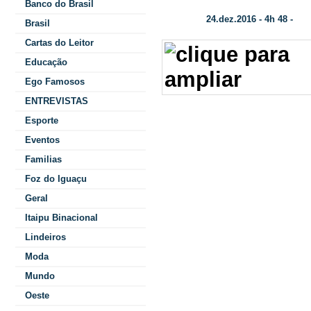
Banco do Brasil
24.dez.2016 - 4h 48 -
Data/Hora:
Col
Brasil
Cartas do Leitor
Educação
Ego Famosos
ENTREVISTAS
Esporte
outro lado: “C
Eventos
beleza, o espe
Familias
estão aprontan
Foz do Iguaçu
Geral
manhã...”
Itaipu Binacional
Lindeiros
- “Em cinco minu
Moda
respondi, sem 
Mundo
quer.
Oeste