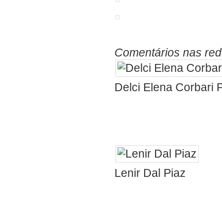
Comentários nas red
Delci Elena Corbari 
faz. O amor a
Pedrão.
Pena
Lenir Dal Piaz
tenham tanto a
fazem disso u