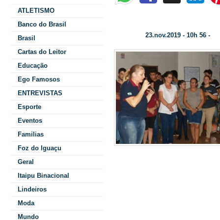
ATLETISMO
Colégio Parigot- II Mostra Científica –
Educação...
Banco do Brasil
23.nov.2019 - 10h 56 -
Data/Hora:
Ca
Brasil
Cartas do Leitor
Educação
Ego Famosos
ENTREVISTAS
Esporte
Eventos
Familias
Foz do Iguaçu
Geral
que estamos
Itaipu Binacional
ret
Lindeiros
Moda
Mundo