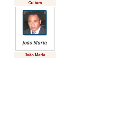
Elis Regina
Cultura
Dorneles, resp
lembrou que é 
para os alunos
a ciência na su
nosso cotidian
João Maria
essa mostra a
Previsão
certa forma o
sendo envolvi
salienta.