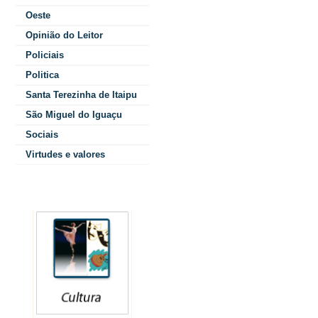
Bastante p
Oeste
Mostra Cien
Opinião do Leitor
Parigot de So
Policiais
Politica
e que 
Santa Terezinha de Itaipu
comunida
São Miguel do Iguaçu
vis
Sociais
Virtudes e valores
Colunistas
Ao falar dos
objetivos desta
Mostra, a
Professora