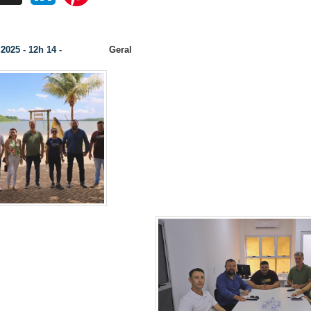
ria de Turismo de Santa Terezinha de Itaipu visita Itaipulândia
2025 - 12h 14 -
Geral
Categoria:
Na última quarta
Da Assessoria -
membros da Secretaria de Indústria
Turismo de santa Terezinha de Itaip
município de Itaipulândia. A
recepcionada pelo Vice-Prefeito 
pelo Secretário de Turism
Itaipulândia Rodrigo Heindrickson
Turismo Anderson Ma
seram os itaipuenses, o
sita foi trocar ideias e
trutura da Praia Artificial
 Jacutinga que se destaca
te e recebe milhares de
odos os anos. Da mesma
r-se das formas de