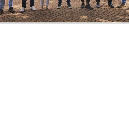
 comitiva de Santa Terezinha de Itaipu o Secretário de 
urismo Valdecir Parnoff dos Santos - (Parnoff); Edinéia
cretária de Esportes e Lazer; Julimar Martins, Diretora 
 Vanessa Zanette, Diretora de Turismo.
io!