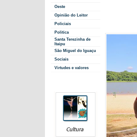
administraçã
Oeste
lazer, horári
Opinião do Leitor
distribuição 
Policiais
utilização po
Politica
Santa Terezinha de
Itaipu
São Miguel do Iguaçu
Sociais
Virtudes e valores
Colunistas