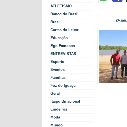
ATLETISMO
Comitiva da Secreta
Banco do Brasil
24.jan.
Data/Hora:
Brasil
Cartas do Leitor
Educação
Ego Famosos
ENTREVISTAS
Esporte
Eventos
Familias
Foz do Iguaçu
Conforme dis
Geral
objetivo da vi
Itaipu Binacional
conhecer a es
do Balneário
Lindeiros
na Costa Oes
Moda
veranistas t
Mundo
forma inteira