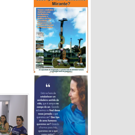
-feira, (22),
, Comércio e
u visitaram o
 comitiva foi
Adolfo Preis,
o e Lazer de
 e Diretor de
cedo Homem.