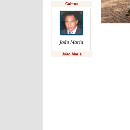
Cultura
Compuseram a
Comércio e T
Rodrigues, Se
e Comércio e
João Maria
Previsão
Deixe seu comentár