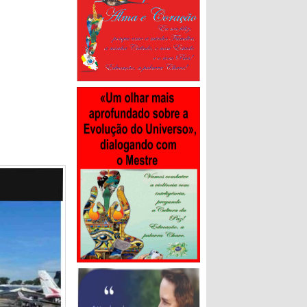
ndes, o
 outros
chcraft,
irrus,
 rurais do
ra o que
os
e.
“É
é um dinheiro