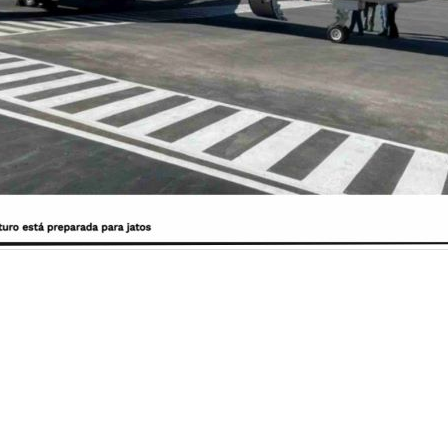
 200 mil hectares no Maranhão e Pará, além de Mato G
distância entre uma fazenda e outra é 2.500 quilômetros
aves com média de 20 horas mensais de voos, com três
res, técnicos e gestores.
“Para parte da equipe, o avião e
o dela, principalmente para o acompanhamento das lavour
rupo atualmente colhe cerca de 600 mil toneladas de soj
lém de quase 100 mil toneladas de algodão.
s://forbes.com.br/forbesagro/2025/05/erai-maggi-scheffer-mostra-porque-investiu-r
tivo-para-o-agro/