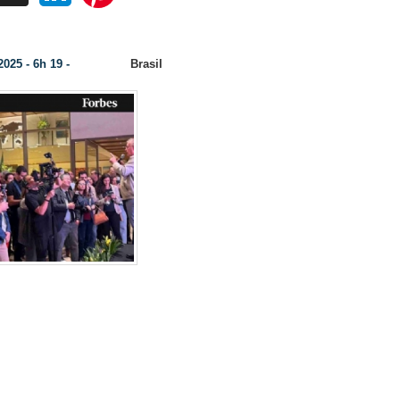
r Mostra Porque Investiu R$ 100 Milhões em um Aeroporto Executivo para o Agro
2025 - 6h 19 -
Brasil
Categoria:
Fonte: Forbs Agro
-
Líder da famí
irmãos diz que nova infraestrutura 
de atrair para o Mato Grosso emp
acreditam na vocação indust
produtiv
No final da tarde do último dia 30, E
Scheffer, um dos produtores rurais 
poderosos do país, que junto com o
Elusmar, Fernando e Marina é dono
pedia silêncio a uma plateia ruidosa, seus convidados, 
s instalações do Aeroporto Bom Futuro, um complexo n
bano de Cuiabá destinado à aviação executiva.
“Quero c
umentava Eraí para que as pessoas voltassem sua ate
rupo está no topo dos produtores do estado, com 1,9 mi
soja e milho, e 440 mil toneladas de fibra de algodão, p