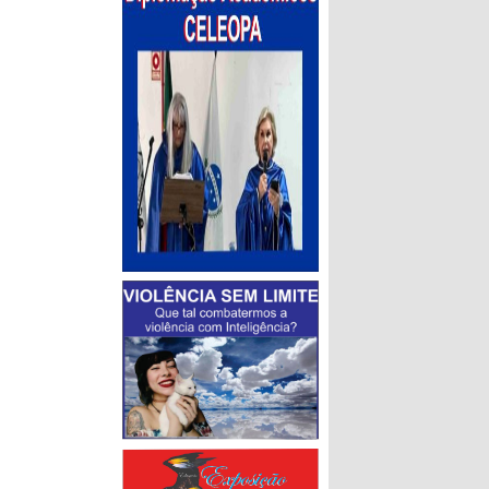
lia de quatro
tem a missão
resários que
rial do setor
o do Estado.
raí Maggi
mais
s irmãos
 do grupo
para
as barbas do
ontar uma
nção ao
lhão de
or safra, em