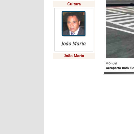
Cultura
João Maria
Previsão
São cerca de
que a maior 
quatro aeron
para operado
dia do serviç
Scheffer. O g
por safra, a
Leia mais em: http
um-aeroporto-execu