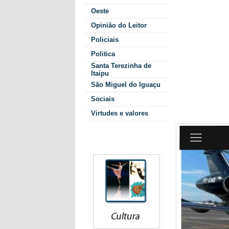
Oeste
Na plateia e
ministro da a
Opinião do Leitor
políticos; g
Policiais
Cessna, Embra
Politica
Kodiak, Robi
Santa Terezinha de
estado. Sem
Itaipu
queria dizer.
São Miguel do Iguaçu
produtores, é
preciso indus
Sociais
concentrado. 
Virtudes e valores
Colunistas