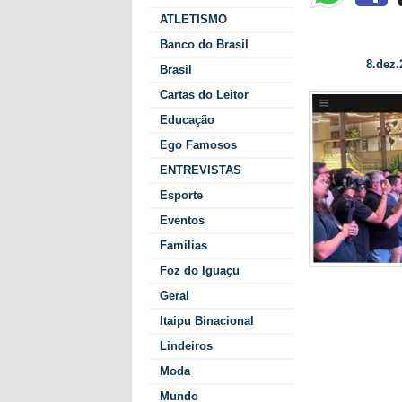
ATLETISMO
Eraí Maggi Scheffe
Banco do Brasil
8.dez.
Data/Hora:
Brasil
Cartas do Leitor
Educação
Ego Famosos
ENTREVISTAS
Esporte
Eventos
Familias
Foz do Iguaçu
Bom Futuro, 
Geral
apresentar a
perímetro ur
Itaipu Binacional
história”,
arg
Lindeiros
palco. Seu g
Moda
toneladas de 
média.
Mundo