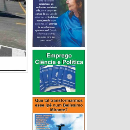
rosso, em
. Hoje são
 exclusivas
stá no dia a
as”,
diz
a e milho,
-100-milhoes-em-