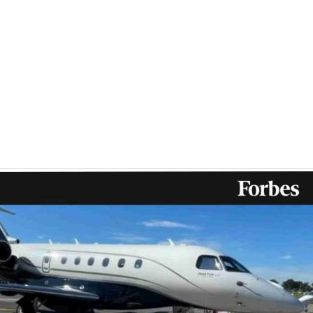
stavam figuras como o governador do Estado, Mauro Me
gricultura Carlos Fávaro, o senador Alceu Moreira, entre
ente de instituições como a Embrapa, empresas como Bee
er, Piper, Pilatus, Falcon, Thrush, Epic Aircraft, TBM, C
nson, e um grande número de outros grandes produtores
 nenhum papel nas mãos, Eraí ia chamando um a um pa
“Esse aeroporto é para o Mato Grosso, é para os bancos, 
 para gente do mundo inteiro fazer negócio aqui”,
disse el
trializar o Mato Grosso e para isso é preciso grana. Esse 
Mas é a vocação do estado, não temos outra.”