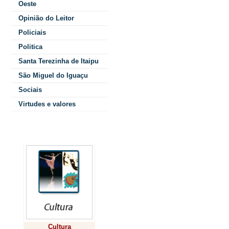
Oeste
autoridad
Opinião do Leitor
no
Policiais
Politica
acadêm
Santa Terezinha de Itaipu
memo
São Miguel do Iguaçu
Entidade. 
Sociais
Virtudes e valores
discurs
Acadêmic
Colunistas
Entidade que 
Para o preside
"acolher estes v
Cultura