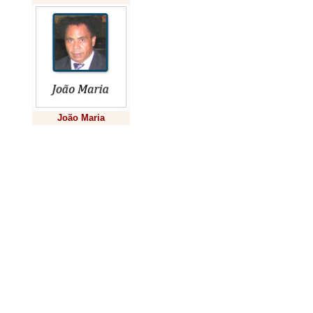
poetas, pesqui
a cultura e a l
reconhecimento
Ele 
cada um".
num momento o
João Maria
de conteúdos fú
Previsão
pouca produção 
tímido incentiv
espaço para di
destas person
pode ser um in
a seguirem seu