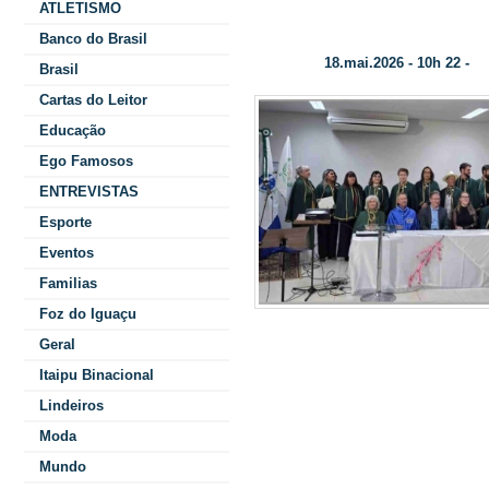
ATLETISMO
POSSE DE NOVOS ACADÊMICOS NA 
Banco do Brasil
18.mai.2026 - 10h 22 -
Data/Hora:
Co
Brasil
Cartas do Leitor
Educação
Ego Famosos
ENTREVISTAS
Esporte
Eventos
Familias
Foz do Iguaçu
Geral
Itaipu Binacional
Fonte: Revist
Lindeiros
aconteceu no a
Moda
Filho 
Mundo