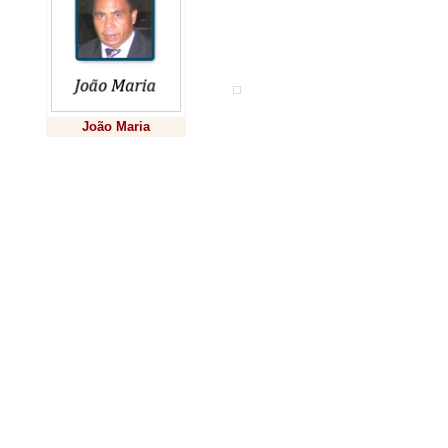
neste plano”, dis
Segundo a minis
destacou os eixo
João Maria
sem entrar em de
das ferrovias
em
Previsão
serviu para escl
tinha me ligado, 
é bom, para que
investimentos no 
A ministra citou
paranaenses, um
setor produtivo