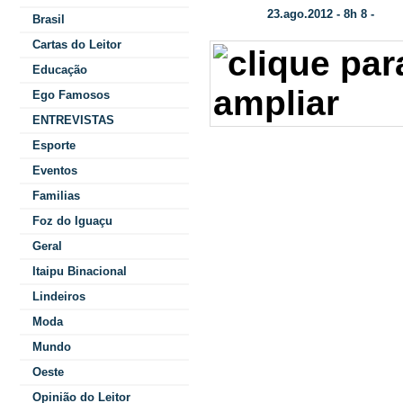
23.ago.2012 - 8h 8 -
Data/Hora:
Cate
Brasil
Cartas do Leitor
Educação
Ego Famosos
ENTREVISTAS
Civil, Gleisi Hof
Esporte
quarta-feira (22)
Eventos
Familias
Fórum Permanent
Foz do Iguaçu
parlamentares do
Geral
estadual de Infr
Itaipu Binacional
tratar da infraes
Lindeiros
Moda
teve por objetiv
Mundo
paranaenses a r
Oeste
Investimentos em
Opinião do Leitor