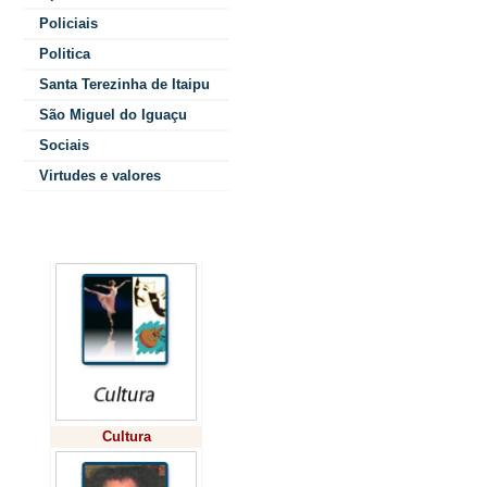
governo federal, 
Policiais
Politica
Santa Terezinha de Itaipu
Acompanhada do 
São Miguel do Iguaçu
Ministério dos T
Sociais
diretor da Valec
Virtudes e valores
Branco, e de Ber
presidirá a Emp
Colunistas
Logística (EPL), 
o Paraná está b
Investimentos em
caráter nacional
infraestrutura log
Cultura
contempla todos