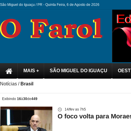
São Miguel do Iguaçu / PR -
Quinta Feira, 6 de Agosto de 2026
MAIS +
SÃO MIGUEL DO IGUAÇU
OEST
Notícias /
Brasil
Exibindo
16
à
30
de
449
14/fev as 7h5
O foco volta para Morae