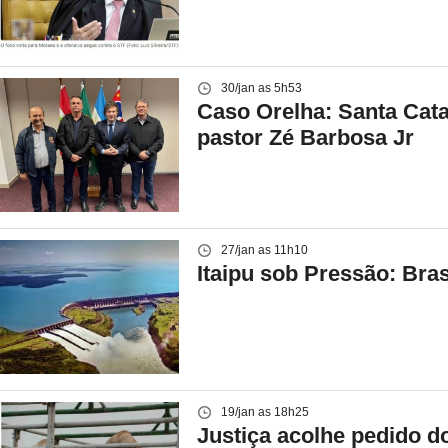
30/jan as 5h53
Caso Orelha: Santa Catar
pastor Zé Barbosa Jr
27/jan as 11h10
Itaipu sob Pressão: Bra
19/jan as 18h25
Justiça acolhe pedido 