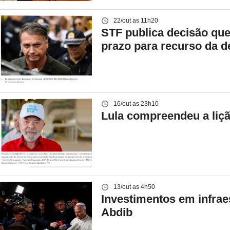
22/out as 11h20
STF publica decisão que
prazo para recurso da d
16/out as 23h10
Lula compreendeu a liç
13/out as 4h50
Investimentos em infrae
Abdib