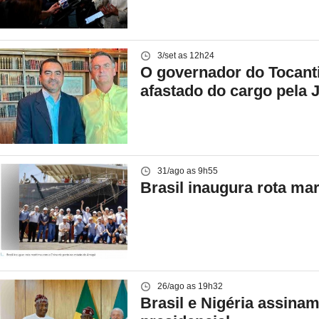
3/set as 12h24
O governador do Tocanti
afastado do cargo pela J
31/ago as 9h55
Brasil inaugura rota ma
26/ago as 19h32
Brasil e Nigéria assina