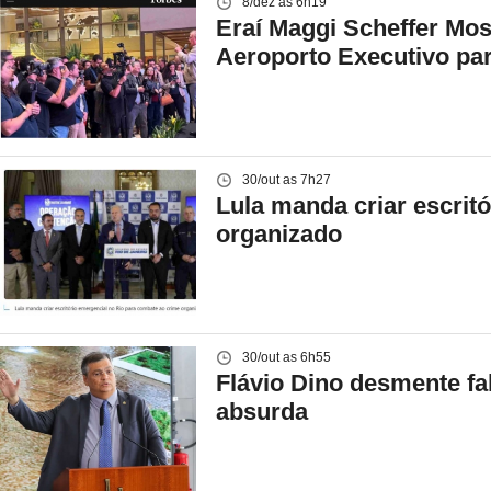
8/dez as 6h19
Eraí Maggi Scheffer Mos
Aeroporto Executivo pa
30/out as 7h27
Lula manda criar escrit
organizado
30/out as 6h55
Flávio Dino desmente f
absurda